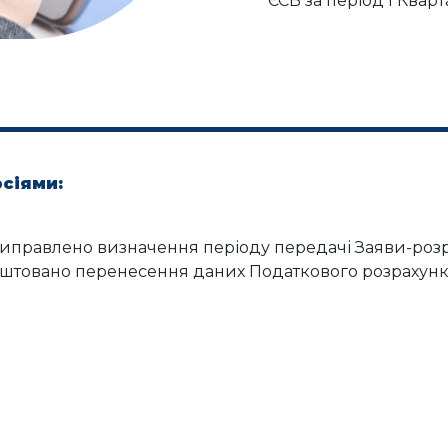
ЄСВ за період І Квар
рсіями:
7: виправлено визначення періоду передачі Заяви-розра
лаштовано перенесення даних Податкового розрахунку 