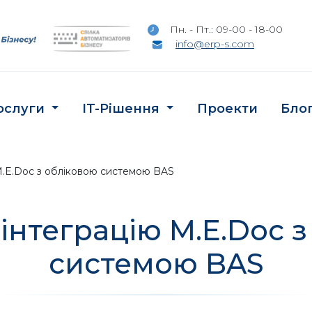
Пн. - Пт.: 09-00 - 18-00
info@erp-s.com
ослуги
IT-Рішення
Проекти
Бло
M.E.Doc з обліковою системою BAS
інтеграцію M.E.Doc з
системою BAS