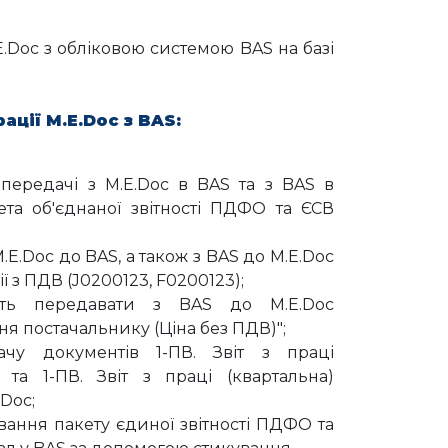
.Doc з обліковою системою BAS на базі
ації M.E.Doc з BAS:
передачі з M.E.Doc в BAS та з BAS в
ета об'єднаної звітності ПДФО та ЄСВ
E.Doc до BAS, а також з BAS до M.E.Doc
ї з ПДВ (J0200123, F0200123);
сть передавати з BAS до M.E.Doc
я постачальнику (Ціна без ПДВ)";
чу документів 1-ПВ. Звіт з праці
) та 1-ПВ. Звіт з праці (квартальна)
.Doc;
ання пакету єдиної звітності ПДФО та