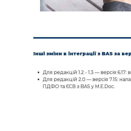
Інші зміни в інтеграції з BAS за ве
Для редакцій 1.2 - 1.3 — версія 6.1
Для редакцій 2.0 — версія 7.15: на
ПДФО та ЄСВ з BAS у M.E.Doc.