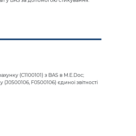
тал у BAS за допомогою стикування.
хунку (C1100101) з BAS в M.E.Doc;
(J0500106, F0500106) єдиної звітності