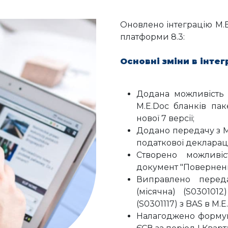
Оновлено інтеграцію M.E
платформи 8.3:
Основні зміни в інтегр
Додана можливість 
M.E.Doc бланків пак
нової 7 версії;
Додано передачу з M.
податкової деклараці
Створено можливі
документ "Поверненн
Виправлено переда
(місячна) (S0301012
(S0301117) з BAS в M.E
Налагоджено формув