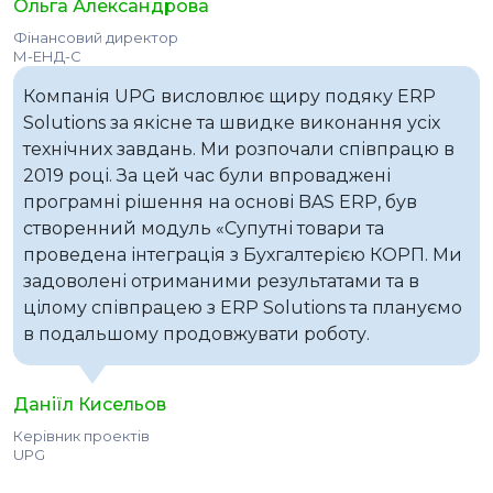
Ольга Александрова
Фінансовий директор
М-ЕНД-С
Компанія UPG висловлює щиру подяку ERP
Solutions за якісне та швидке виконання усіх
технічних завдань. Ми розпочали співпрацю в
2019 році. За цей час були впроваджені
програмні рішення на основі BAS ERP, був
створенний модуль «Супутні товари та
проведена інтеграція з Бухгалтерією КОРП. Ми
задоволені отриманими результатами та в
цілому співпрацею з ERP Solutions та плануємо
в подальшому продовжувати роботу.
Даніїл Кисельов
Керівник проектів
UPG