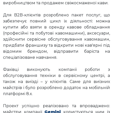
виробництвом та продажем свіжосмаженої кави.
Для B2B-клієнтів розроблено пакет послуг, що
забезпечує повний цикл їх діяльності: можна
купити або взяти в оренду кавове обладнання
(професійні та побутові кавомашини), аксесуари,
здійснити сервісне обслуговування кавомашин,
придбати франшизу та відкрити нові кав'ярні під
відомим брендом, відправити баріста на
спеціалізоване навчання.
Фахівці виконують компанії роботи з
обслуговування техніки в сервісному центрі, а
також на виїзді – у клієнтів. Саме для виїзних
майстрів і було розроблено додаток на мобільній
платформі 8.х.
Проект успішно реалізовано та впроваджено:
майстри компанії
Gemini
користуються ним із