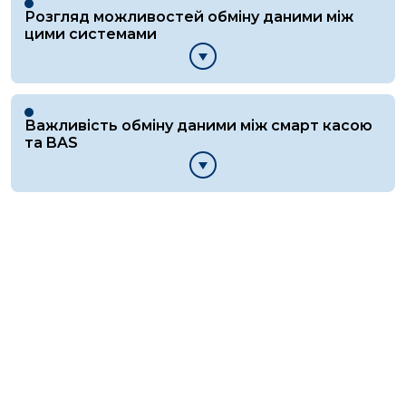
Розгляд можливостей обміну даними між
цими системами
Важливість обміну даними між смарт касою
та BAS