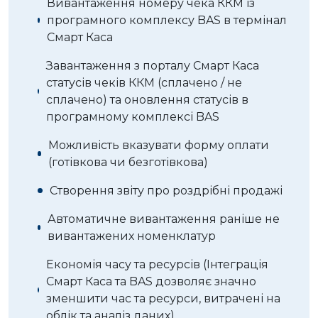
Вивантаження номеру чека ККМ із
програмного комплексу BAS в термінал
Смарт Каса
Завантаження з порталу Смарт Каса
статусів чеків ККМ (сплачено / не
сплачено) та оновлення статусів в
програмному комплексі BAS
Можливість вказувати форму оплати
(готівкова чи безготівкова)
Створення звіту про роздрібні продажі
Автоматичне вивантаження раніше не
вивантажених номенклатур
Економія часу та ресурсів (Інтеграція
Смарт Каса та BAS дозволяє значно
зменшити час та ресурси, витрачені на
облік та аналіз даних)